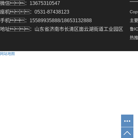
微信：13675310547
座机：0531-87438123
Co
手机：15589935888/18653132888
主
地址：山东省济南市长清区崮云湖街道工业园区
鲁IC
热
网站地图