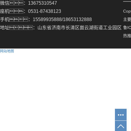
微信：13675310547
座机：0531-87438123
Co
手机：15589935888/18653132888
主
地址：山东省济南市长清区崮云湖街道工业园区
鲁IC
热
网站地图