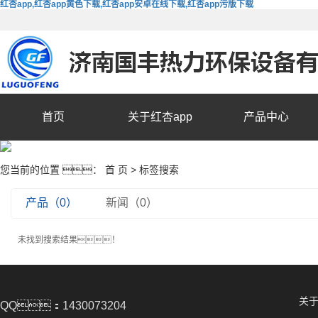
红杏app,红杏app黄色下载,红杏app安卓在线下载,红杏app污版下载
首页
关于红杏app
产品中心
您当前的位置 ：
首 页
> 标签搜索
产品（0）
新闻（0）
未找到搜索结果！
关于
QQ：1430073204