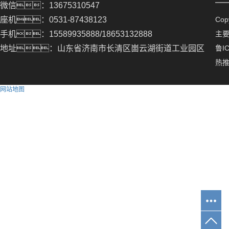
微信：13675310547
座机：0531-87438123
Co
手机：15589935888/18653132888
主
地址：山东省济南市长清区崮云湖街道工业园区
鲁IC
热
网站地图