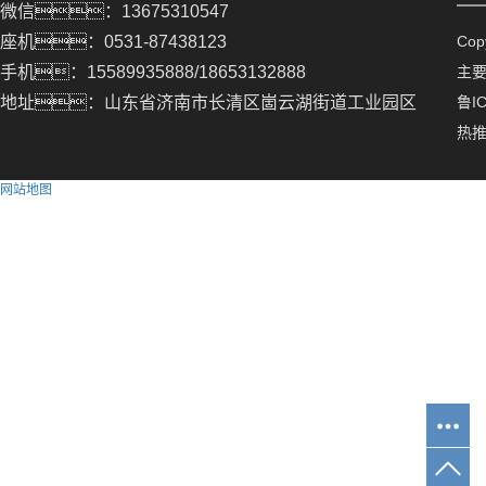
微信：13675310547
座机：0531-87438123
Co
手机：15589935888/18653132888
主
地址：山东省济南市长清区崮云湖街道工业园区
鲁IC
热
网站地图