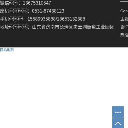
微信：13675310547
座机：0531-87438123
Co
手机：15589935888/18653132888
主
地址：山东省济南市长清区崮云湖街道工业园区
鲁IC
热
网站地图