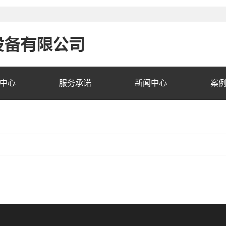
中心
服务承诺
新闻中心
案