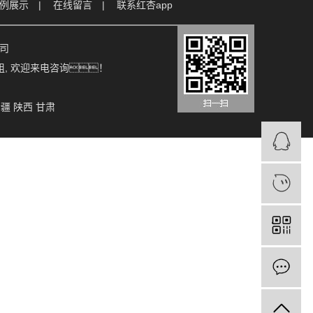
例展示
在线留言
联系红杏app
公司
组
, 欢迎来电咨询！
新疆
陕西
甘肃