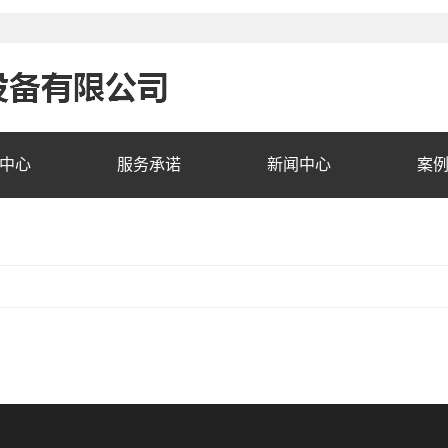
中心
服务承诺
新闻中心
案