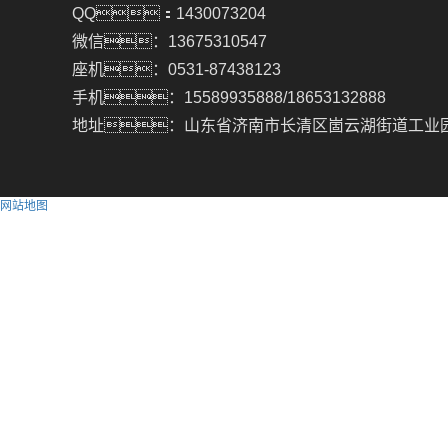
QQ：1430073204
微信：13675310547
座机：0531-87438123
手机：15589935888/18653132888
地址：山东省济南市长清区崮云湖街道工业
网站地图