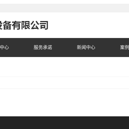
中心
服务承诺
新闻中心
案