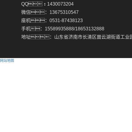
QQ：1430073204
微信：13675310547
座机：0531-87438123
手机：15589935888/18653132888
地址：山东省济南市长清区崮云湖街道工业
网站地图