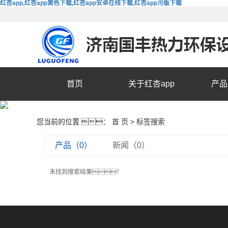
红杏app,红杏app黄色下载,红杏app安卓在线下载,红杏app污版下载
首页
关于红杏app
产品
您当前的位置 ：
首 页
> 标签搜索
产品（0）
新闻（0）
未找到搜索结果！