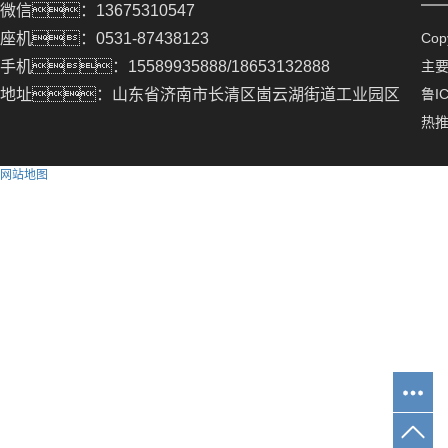
微信：13675310547
座机：0531-87438123
Co
手机：15589935888/18653132888
主
地址：山东省济南市长清区崮云湖街道工业园区
鲁IC
热
网站地图