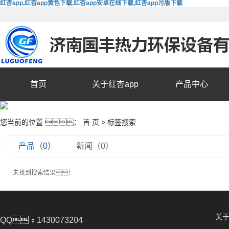
红杏app,红杏app黄色下载,红杏app安卓在线下载,红杏app污版下载
首页
关于红杏app
产品中心
您当前的位置 ：
首 页
> 标签搜索
产品（0）
新闻（0）
未找到搜索结果！
关于
QQ：1430073204