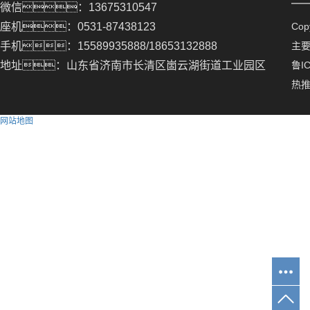
微信：13675310547
座机：0531-87438123
Co
手机：15589935888/18653132888
主
地址：山东省济南市长清区崮云湖街道工业园区
鲁IC
热
网站地图