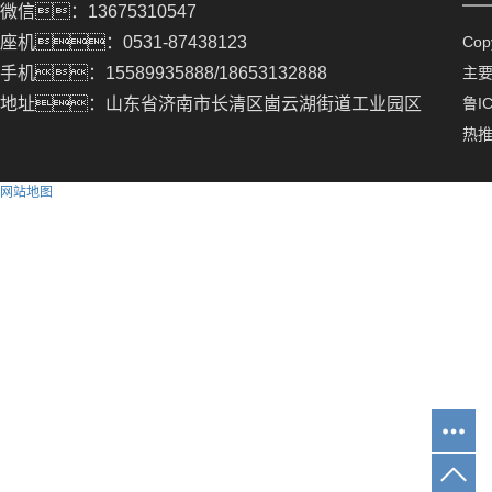
微信：13675310547
座机：0531-87438123
Co
手机：15589935888/18653132888
主
地址：山东省济南市长清区崮云湖街道工业园区
鲁IC
热
网站地图