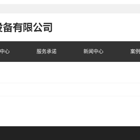
中心
服务承诺
新闻中心
案