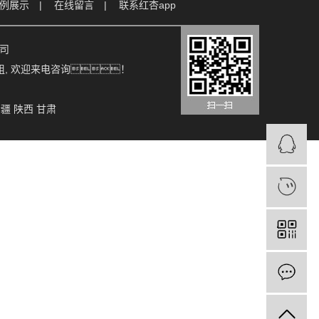
例展示
在线留言
联系红杏app
公司
组
, 欢迎来电咨询！
新疆
陕西
甘肃