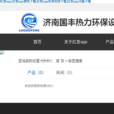
红杏app,红杏app黄色下载,红杏app安卓在线下载,红杏app污版下载
首页
关于红杏app
产品
您当前的位置 ：
首 页
> 标签搜索
产品（0）
新闻（0）
未找到搜索结果！