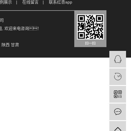
例展示
在线留言
联系红杏app
公司
组
, 欢迎来电咨询！
疆
陕西
甘肃