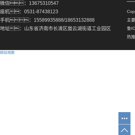
微信：13675310547
座机：0531-87438123
Co
手机：15589935888/18653132888
主
地址：山东省济南市长清区崮云湖街道工业园区
鲁IC
热
网站地图