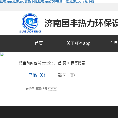
红杏app,红杏app黄色下载,红杏app安卓在线下载,红杏app污版下载
首页
关于红杏app
产品
您当前的位置 ：
首 页
> 标签搜索
产品（0）
新闻（0）
未找到搜索结果！