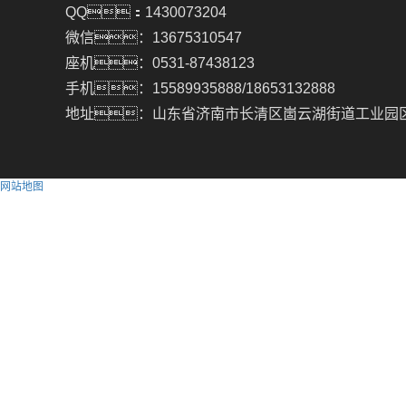
QQ：1430073204
微信：13675310547
座机：0531-87438123
手机：15589935888/18653132888
地址：山东省济南市长清区崮云湖街道工业园
网站地图