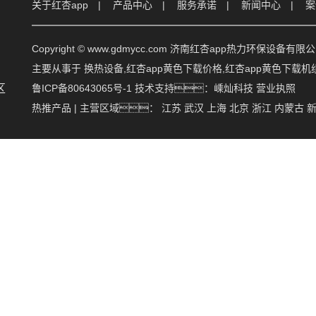
关于红杏app
产品中心
服务承诺
新闻中心
案
Copyright © www.gdmycc.com 济南红杏app热力环保设备有限
主要从事于
换热设备
,
红杏app黄色下载价格
,
红杏app黄色下载机
区
鲁ICP备80643065号-1
技术支持：
嵊灿科技
营业执照
热推产品
| 主营区域：
江苏
武汉
上海
北京
浙江
内蒙古