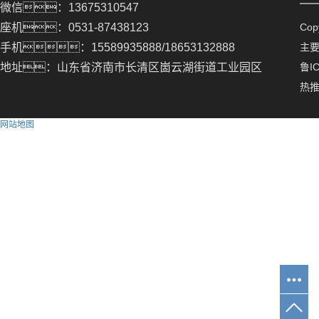
微信：13675310547
座机：0531-87438123
Co
手机：15589935888/18653132888
主
地址：山东省济南市长清区崮云湖街道工业园区
鲁IC
热
网站地图