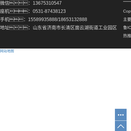
微信：13675310547
座机：0531-87438123
Co
手机：15589935888/18653132888
主
地址：山东省济南市长清区崮云湖街道工业园区
鲁IC
热
网站地图