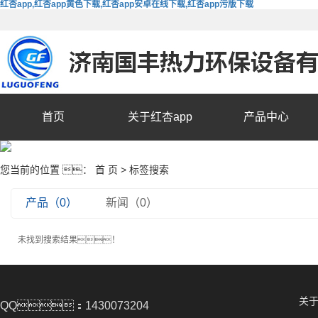
红杏app,红杏app黄色下载,红杏app安卓在线下载,红杏app污版下载
首页
关于红杏app
产品中心
您当前的位置 ：
首 页
> 标签搜索
产品（0）
新闻（0）
未找到搜索结果！
关于
QQ：1430073204