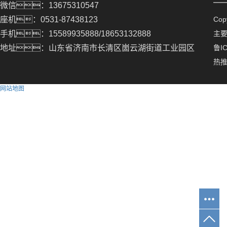
微信：13675310547
座机：0531-87438123
Co
手机：15589935888/18653132888
主
地址：山东省济南市长清区崮云湖街道工业园区
鲁IC
热
网站地图