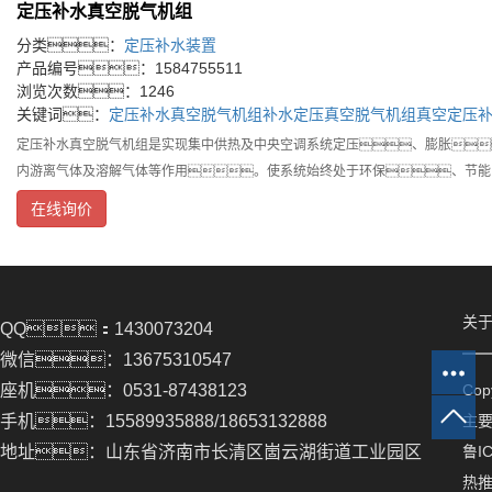
定压补水真空脱气机组
分类：
定压补水装置
产品编号：1584755511
浏览次数：1246
关键词：
定压补水真空脱气机组
补水定压真空脱气机组
真空定压
定压补水真空脱气机组是实现集中供热及中央空调系统定压、膨胀
内游离气体及溶解气体等作用。使系统始终处于环保、节
在线询价
关于
QQ：1430073204
微信：13675310547
座机：0531-87438123
Co
手机：15589935888/18653132888
主
地址：山东省济南市长清区崮云湖街道工业园区
鲁IC
热