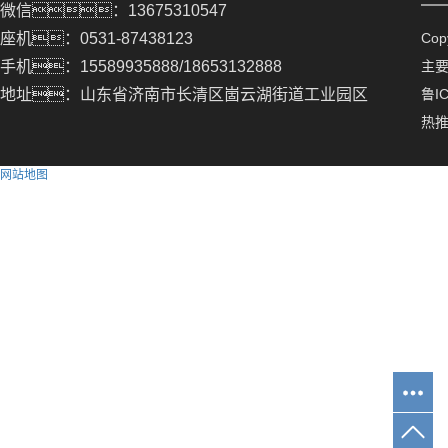
微信：13675310547
座机：0531-87438123
Co
手机：15589935888/18653132888
主
地址：山东省济南市长清区崮云湖街道工业园区
鲁IC
热
网站地图