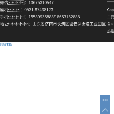
微信：13675310547
座机：0531-87438123
Co
手机：15589935888/18653132888
主
地址：山东省济南市长清区崮云湖街道工业园区
鲁IC
热
网站地图