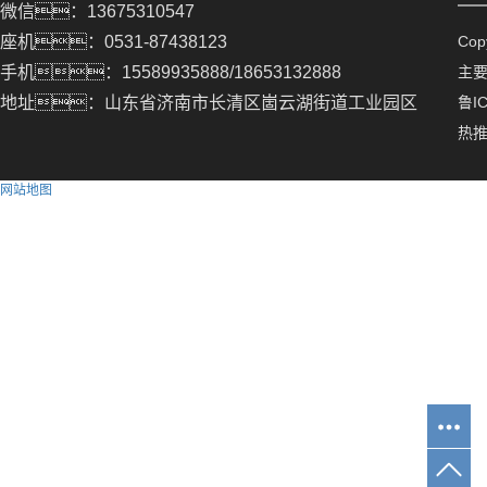
微信：13675310547
座机：0531-87438123
Co
手机：15589935888/18653132888
主
地址：山东省济南市长清区崮云湖街道工业园区
鲁IC
热
网站地图