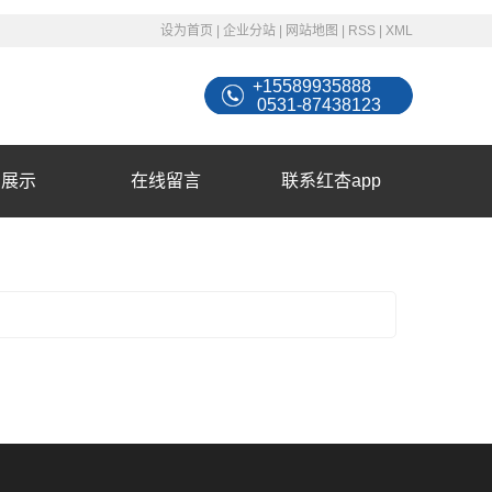
设为首页
|
企业分站
|
网站地图
|
RSS
|
XML
+15589935888
0531-87438123
例展示
在线留言
联系红杏app