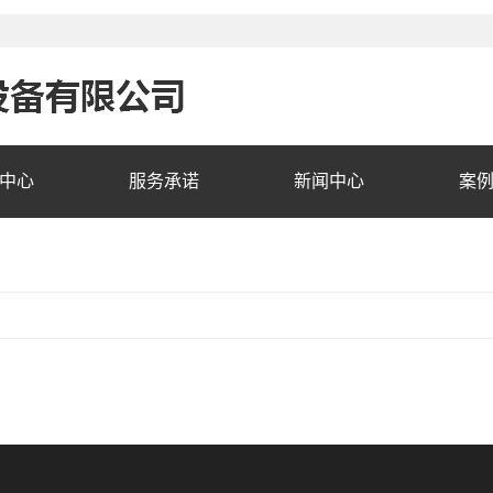
中心
服务承诺
新闻中心
案