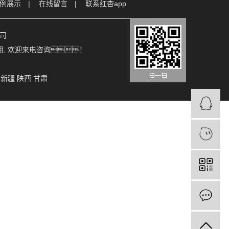
例展示
在线留言
联系红杏app
公司
组
, 欢迎来电咨询！
新疆
陕西
甘肃