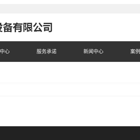
中心
服务承诺
新闻中心
案