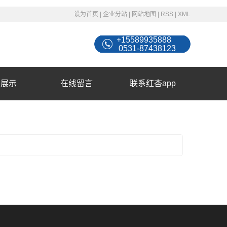
设为首页
|
企业分站
|
网站地图
|
RSS
|
XML
+15589935888
0531-87438123
例展示
在线留言
联系红杏app