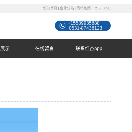
设为首页
|
企业分站
|
网站地图
|
RSS
|
XML
+15589935888
0531-87438123
例展示
在线留言
联系红杏app