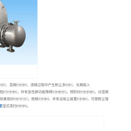
、混棉、清棉过程中产生粉尘多，长期吸入
短，并有急性肺功能障碍。预防时，对混棉
效果很好；梳棉、并条设吸尘装置，可使粉尘强
家
湿式清扫。