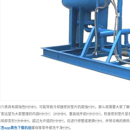
果介质具有腐蚀性，可能导致冷却器密封垫片的腐蚀，那么就需要大家了解
厂家远望为大家整理的内容：1、重装组件前，检查密封垫片是
有局部变形，超过允许值的，应进行修整或更换，并将合格的换热
红杏app黄色下载机组
螺母等零件擦洗干净。