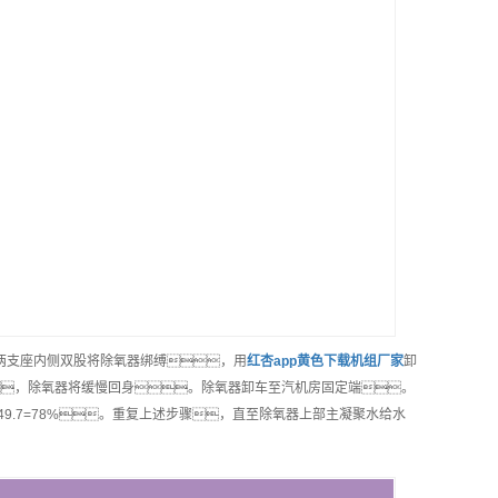
在两支座内侧双股将除氧器绑缚，用
红杏app黄色下载机组
厂家
卸
，除氧器将缓慢回身。除氧器卸车至汽机房固定端。
）/49.7=78%。重复上述步骤，直至除氧器上部主凝聚水给水