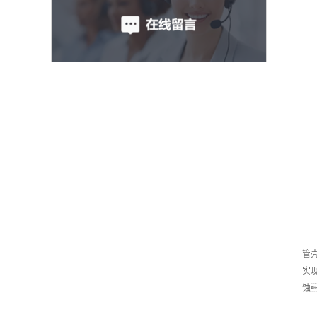
管
实
蚀