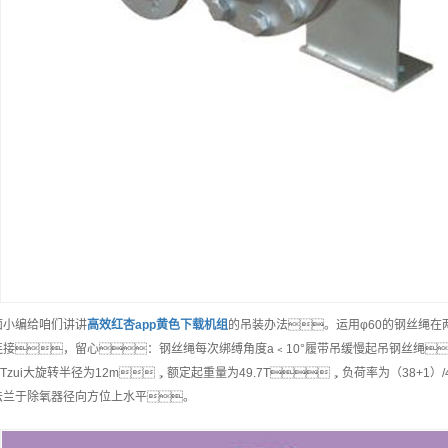
面小编给咱们讲讲
高效
红杏app黄色下载机组
的吊装办法。运用φ60的钢丝绳
连接，留心：钢丝绳每次绑缚角度a﹤10°履带吊缓慢起吊钢丝绳
0Tzui大旋转半径为12m，额定起重量为49.7T，负荷率为（38+1
法兰于除氧器径向方位上水平。