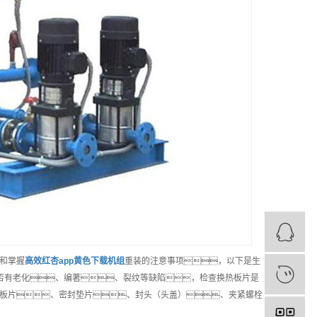
和掌握
高效
红杏app黄色下载机组
重装的注意事项，以下是生
否有老化、编著、裂纹等缺陷，检查换热板片是
板片、密封垫片、封头（头盖）、夹紧螺栓