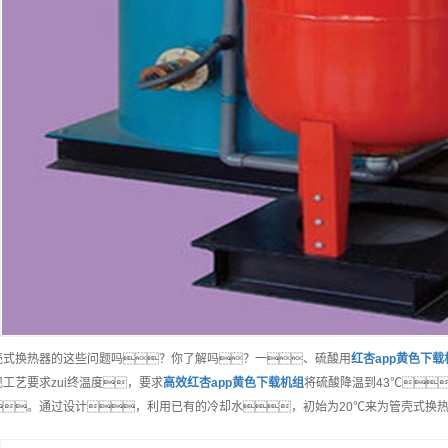
壳式换热器的这些问题吗？你了解吗？一、硫酸用
红杏app黄色下载
现工艺要求zui终温度，要求
高效
红杏app黄色下载机组
将硫酸降温到43℃
。通过设计，利用已有的冷却水，初始为20℃来为管壳式换