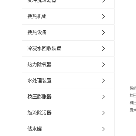
反冲洗过滤器
换热机组
换热设备
冷凝水回收装置
热力除氧器
水处理装置
棉
棉
稳压膨胀器
机
度
旋流除污器
储水罐