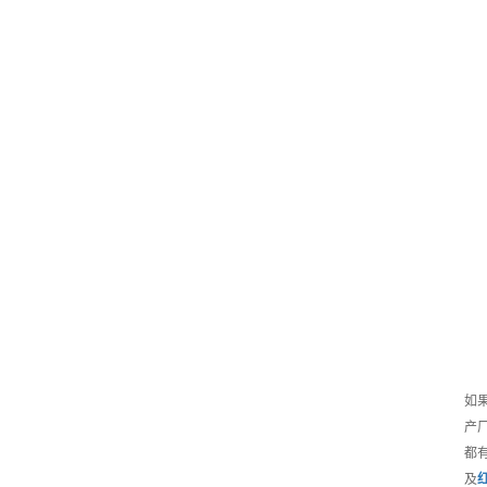
如
产
都
及