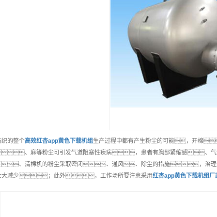
纺织的整个
高效
红杏app黄色下载机组
生产过程中都有产生粉尘的可能，开棉
、麻等粉尘可引发气道阻塞性疾病，患者有胸部紧缩感、气
、清棉机的粉尘采取密闭、通风、除尘的措施，治理
大大减少；此外，工作场所要注意采用
红杏app黄色下载机组
厂