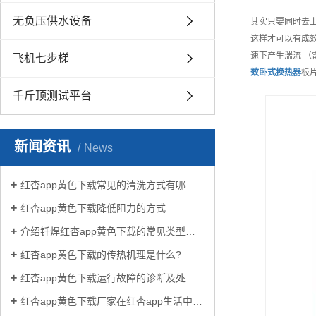
无负压供水设备
其实只要同时去
这样才可以有成
速下产生湍流 （
飞机七步梯
效
卧式换热器
板
千斤顶测试平台
新闻资讯
News
红杏app黄色下载常见的清洗方式有哪些？
红杏app黄色下载降低阻力的方式
介绍钎焊红杏app黄色下载的常见类型有哪些
红杏app黄色下载的传热机理是什么?
红杏app黄色下载运行故障的诊断及处理方法
红杏app黄色下载厂家在红杏app生活中有哪些作用？