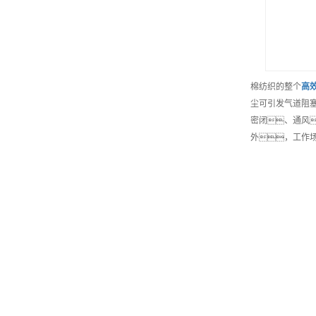
棉纺织的整个
高
尘可引发气道阻
密闭、通风
外，工作