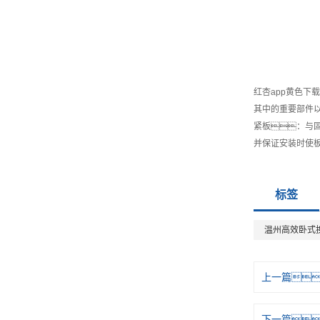
红杏app黄色
其中的重要部件以
紧板：与
并保证安装时使
标签
温州高效卧式
上一篇
下一篇