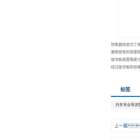
除氧器改造为了
撤除原有的喷雾
旋流板装置角度
经过旋流板的效
标签
丹东专业导流
上一篇