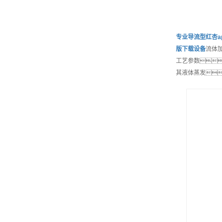
专业
导流型红杏a
版下载
设备
流体
工艺参数
其液体蒸发