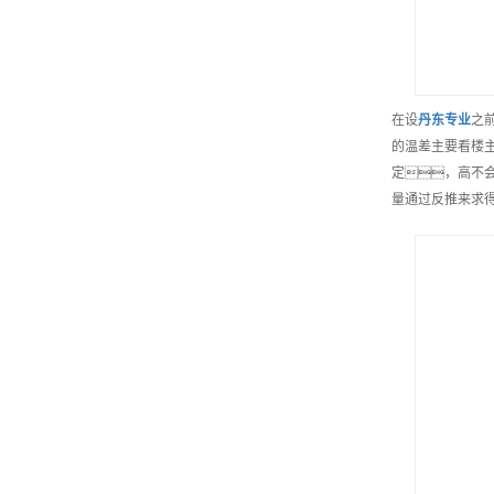
在设
丹东
专业
之
的温差主要看楼
定，高不会
量通过反推来求