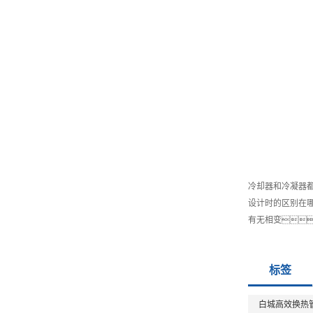
冷却器和冷凝器
设计时的区别在哪
有无相变
标签
白城高效换热