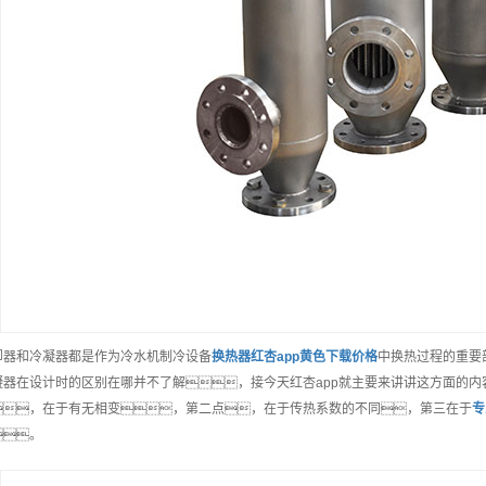
却器和冷凝器都是作为冷水机制冷设备
换热器红杏app黄色下载
价格
中换热过程的重要
凝器在设计时的区别在哪并不了解，接今天红杏app就主要来讲讲这方面的内
，在于有无相变，第二点，在于传热系数的不同，第三在于
专
。