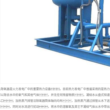
头除氧器是火力发电厂中的重要热力设备。目前热力发电厂中普遍采用的是热力
可以除去水中的氧气和其他气体，并无任何残留物质。凝结水从盘式恒速
水口；加热蒸汽排管沿除氧器筒体轴向均布，加热蒸汽通过排管从水下送
，同时对水流进行扰动，将水中的溶解氧及其它不凝结气体从水中带出