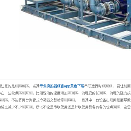
要注意的是，当其
专业
换热器红杏app黄色下载
串联运行时， 要让前
存在一些缺点，比如说油的速度增加、流程变的长，流程的阻力损
，不能将两台列管式冷凝器交替检修，一旦其中一台设备出现问题而导致系
会随之减少不少。所以不论是串联使用还是并联使用都各有各的优点，这需