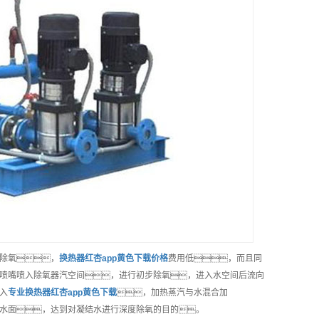
除氧，
换热器红杏app黄色下载
价格
费用低，而且同
喷嘴喷入除氧器汽空间，进行初步除氧，进入水空间后流向
入
专业
换热器红杏app黄色下载
，加热蒸汽与水混合加
水面，达到对凝结水进行深度除氧的目的。