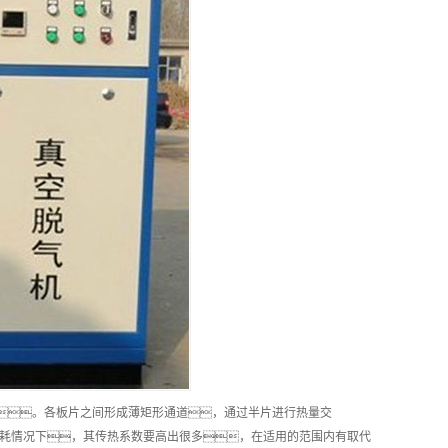
。各板片之间形成薄矩形通道，通过半片进行热量交
耗情况下，其传热系数要高出很多，在适用的范围内有取代