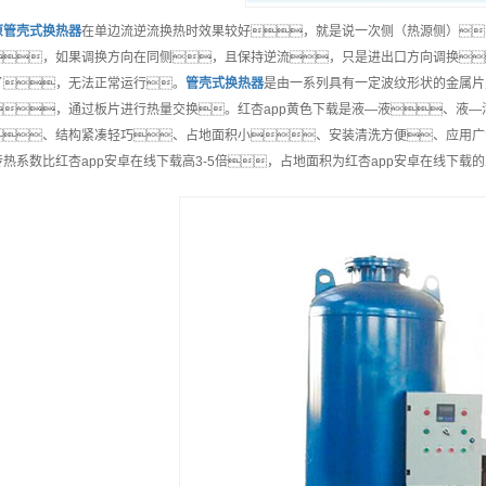
原
管壳式换热器
在单边流逆流换热时效果较好，就是说一次侧（热源侧）
，如果调换方向在同侧，且保持逆流，只是进出口方向调换
了，无法正常运行。
管壳式换热器
是由一系列具有一定波纹形状的金属片
，通过板片进行热量交换。红杏app黄色下载是液—液、液
、结构紧凑轻巧、占地面积小、安装清洗方便、应用广
传热系数比红杏app安卓在线下载高3-5倍，占地面积为红杏app安卓在线下载