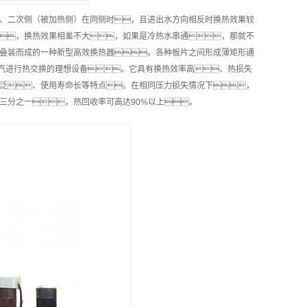
、二次侧（被加热侧）在同侧时，且进出水方向相反时换热效果较
，换热效果相差不大，如果是冷热水串通，那就不
叠装而成的一种新型高效换热器。各种板片之间形成薄矩形通
—汽进行热交换的理想设备。它具有换热效率高、热损失
泛、使用寿命长等特点。在相同压力损失情况下，
的三分之一，热回收率可高达90%以上。