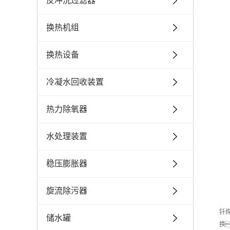
反冲洗过滤器
换热机组
换热设备
冷凝水回收装置
热力除氧器
水处理装置
稳压膨胀器
旋流除污器
钎
储水罐
换