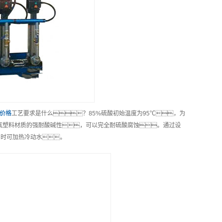
价格
工艺要求是什么？85%硫酸初始温度为95℃，为
氟塑料材质的强耐酸碱性，可以完全耐硫酸腐蚀。通过设
同时可加热冷动水。