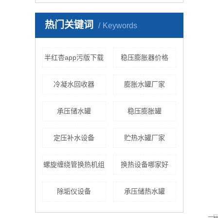
热门关键词
Keywords
半红杏app污版下载
稳压膨胀器价格
冷凝水回收器
膨胀水罐厂家
承压储水罐
稳压膨胀罐
定压补水设备
贮热水罐厂家
螺旋缠绕管换热机组
换热设备哪家好
除垢仪设备
承压储热水罐
一