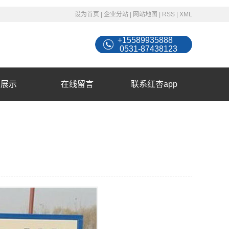
设为首页
|
企业分站
|
网站地图
|
RSS
|
XML
+15589935888
0531-87438123
例展示
在线留言
联系红杏app