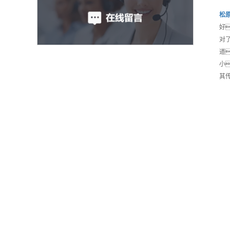
松
好
对
道
小
其