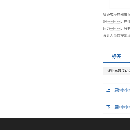
管壳式换热器普
器，在什
压力，只
设计人员应提出
标签
绥化高效浮动
上一篇
下一篇