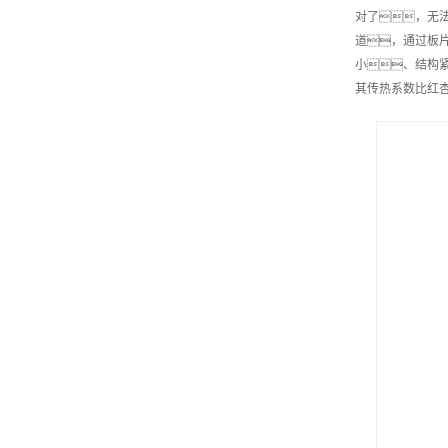
对了，无
道，通过板
小、结构
其传热系数比红杏