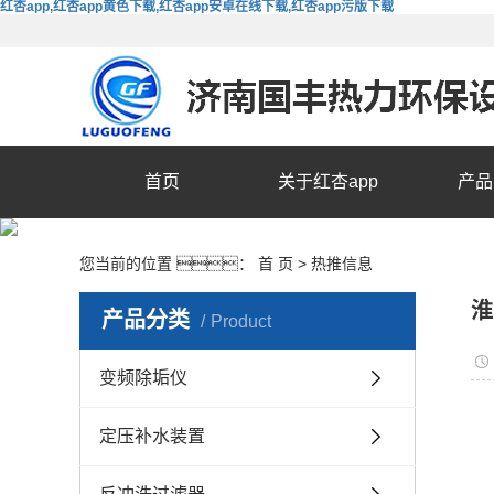
红杏app,红杏app黄色下载,红杏app安卓在线下载,红杏app污版下载
首页
关于红杏app
产品
您当前的位置 ：
首 页
>
热推信息
淮
产品分类
Product
变频除垢仪
定压补水装置