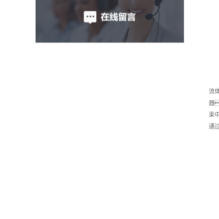
流
器
束
通