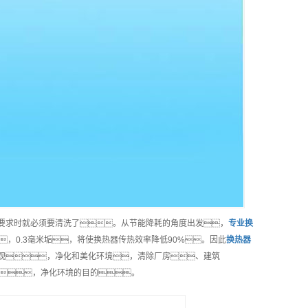
计要求时就必须要清洗了。从节能降耗的角度出发，
专业
换
，0.3毫米垢，将使换热器传热效率降低90%。因此
换热器
观，净化和美化环境，清除厂房、建筑
，净化环境的目的。