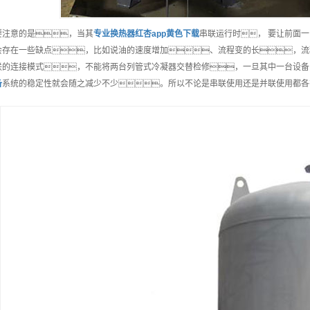
要注意的是，当其
专业
换热器红杏app黄色下载
串联运行时， 要让前面
会存在一些缺点，比如说油的速度增加、流程变的长，流
联的连接模式，不能将两台列管式冷凝器交替检修，一旦其中一台设备出
备
系统的稳定性就会随之减少不少。所以不论是串联使用还是并联使用都各