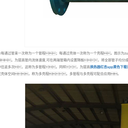
体每通过管束一次称为一个管程；每通过壳体一次称为一个壳程。图示为zu
。为提高管内流体速度,可在两端管箱内设置隔板，将全部管子均分
中往返多次，这称为多管程。同样，为提高
换热器红杏app黄色下载
过壳体空间，称为多壳程。多管程与多壳程可配合应用。