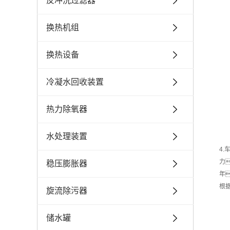
反冲洗过滤器
换热机组
换热设备
冷凝水回收装置
热力除氧器
水处理装置
4
力
稳压膨胀器
年
根
旋流除污器
储水罐