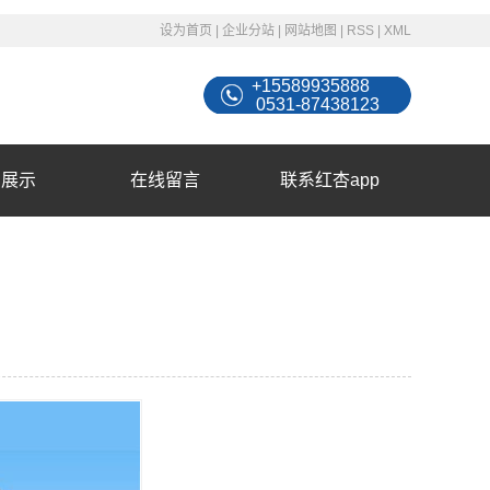
设为首页
|
企业分站
|
网站地图
|
RSS
|
XML
+15589935888
0531-87438123
例展示
在线留言
联系红杏app