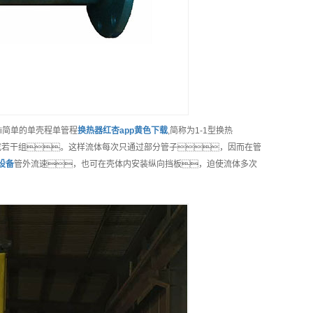
i简单的单壳程单管程
换热器红杏app黄色下载
,简称为1-1型换热
成若干组。这样流体每次只通过部分管子，因而在管
设备
管外流速，也可在壳体内安装纵向挡板，迫使流体多次