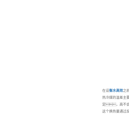
在设
衡水
高效
之
热冷媒的温差主
定，高不会
这个换热量通过