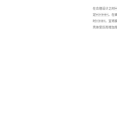
在合理设计之时
定。在确
时，宜将
壳体受压而增加