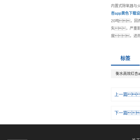
内置式除氧器与
杏app黄色下载
设
20吨，因
失，严重
度，进
标签
衡水高效红杏a
上一篇
下一篇