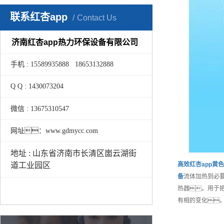
联系红杏app
Contact Us
济南红杏app热力环保设备有限公司
手机 : 15589935888 18653132888
Q Q : 1430073204
微信 : 13675310547
网址：www.gdmycc.com
地址 : 山东省济南市长清区崮云湖街
高效
红杏app黄
道工业园区
备
流体加热到必要
热器。用于把
有相的变化