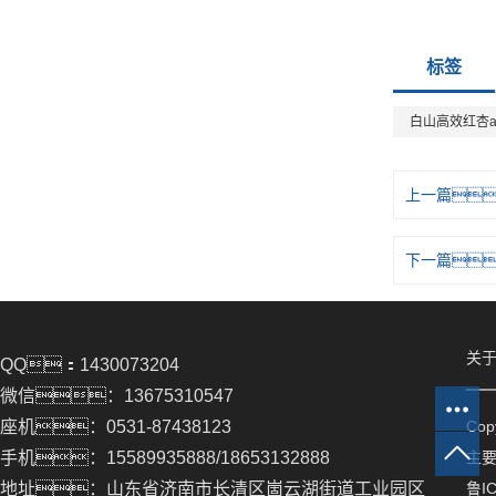
标签
白山高效红杏a
上一篇
下一篇
关于
QQ：1430073204
微信：13675310547
座机：0531-87438123
Co
手机：15589935888/18653132888
主
地址：山东省济南市长清区崮云湖街道工业园区
鲁IC