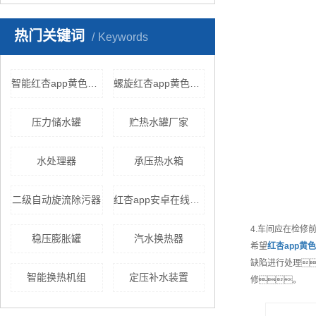
热门关键词
Keywords
智能红杏app黄色下载
螺旋红杏app黄色下载
压力储水罐
贮热水罐厂家
水处理器
承压热水箱
二级自动旋流除污器
红杏app安卓在线下载设备
4.车间应在检修
稳压膨胀罐
汽水换热器
希望
红杏app黄
缺陷进行处理
智能换热机组
定压补水装置
修。