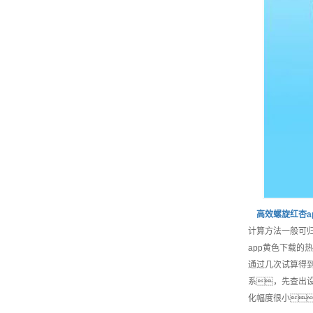
高效
螺旋红杏a
计算方法一般可
app黄色下载的
通过几次试算得
系，先查出
化幅度很小