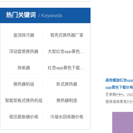
热门关键词
Keywords
旋流除污器
管壳式换热器厂家
浮动盘管换热器
大型红杏app黄色下载
除氧器
红杏app黄色下载厂家
高效
螺旋红杏ap
换热器机组
卧式换热器
app黄色下载
价格
艺参数。(3
智能型板式换热机组
换热器制造
使其液体蒸发
稳压膨胀器价格
冷凝水回收器价格