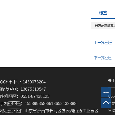
标签
丹东高效螺旋红
上一篇
下一篇
关于
QQ：1430073204
微信：13675310547
座机：0531-87438123
Co
手机：15589935888/18653132888
主
地址：山东省济南市长清区崮云湖街道工业园区
鲁IC