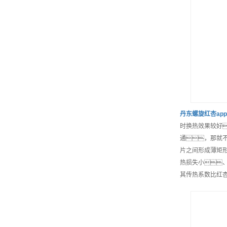
丹东
螺旋红杏ap
时换热效果较好
通，那就
片之间形成薄矩
热损失小
其传热系数比红杏