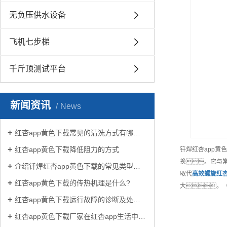
无负压供水设备
飞机七步梯
千斤顶测试平台
新闻资讯
News
红杏app黄色下载常见的清洗方式有哪些？
红杏app黄色下载降低阻力的方式
钎焊红杏app
换。它与
介绍钎焊红杏app黄色下载的常见类型有哪些
取代
高效
螺旋红杏
红杏app黄色下载的传热机理是什么?
大。（
红杏app黄色下载运行故障的诊断及处理方法
红杏app黄色下载厂家在红杏app生活中有哪些作用？