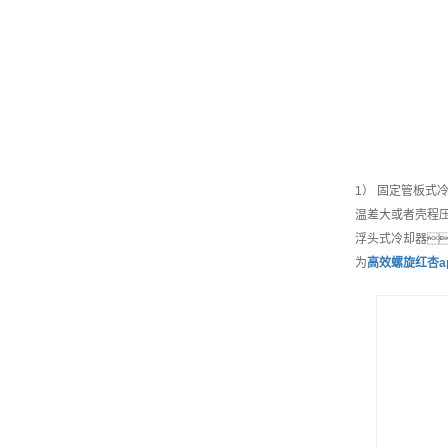
1） 固定管板
温差大或者壳程
浮头式冷却器
为
高效
螺旋红杏a