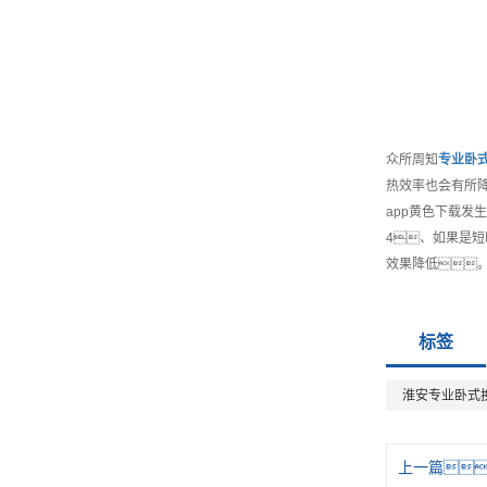
众所周知
专业
卧
热效率也会有所
app黄色下载发
4、如果是
效果降低
标签
淮安专业卧式
上一篇