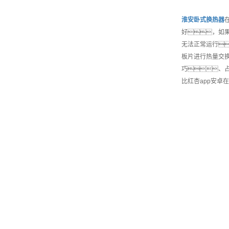
淮安
卧式换热器
好，如
无法正常运行
板片进行热量交
巧、
比红杏app安卓