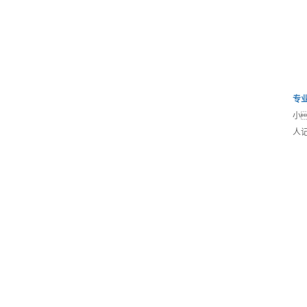
专
小
人