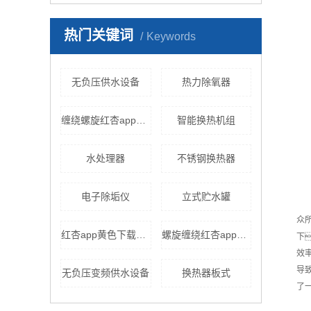
热门关键词
Keywords
无负压供水设备
热力除氧器
缠绕螺旋红杏app安卓在线下载
智能换热机组
水处理器
不锈钢换热器
电子除垢仪
立式贮水罐
众
红杏app黄色下载机组
螺旋缠绕红杏app安卓在线下载
下
效
导
无负压变频供水设备
换热器板式
了