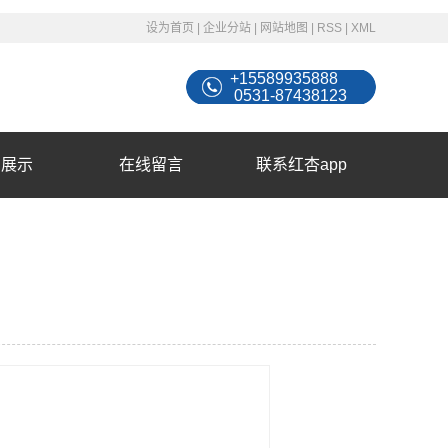
设为首页
|
企业分站
|
网站地图
|
RSS
|
XML
+15589935888
0531-87438123
例展示
在线留言
联系红杏app