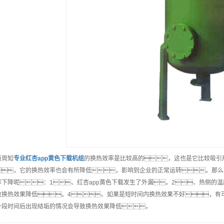
所周知
专业
红杏app黄色下载机组
的换热效率是比较高的，这也是它比较吸引
，它的换热效率也会有所降低，影响到企业的正常运转。那么
率下降呢：1、红杏app黄色下载发生了外漏。2、热侧的温
致换热效果降低。4、如果是短时间内换热效果不好，有可
一段时间后出现结垢的情况会导致换热效果降低。