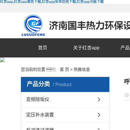
红杏app,红杏app黄色下载,红杏app安卓在线下载,红杏app污版下载
首页
关于红杏app
产品
您当前的位置 ：
首 页
>
热推信息
呼
产品分类
Product
变频除垢仪
定压补水装置