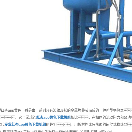
焊红杏app黄色下载是由一系列具有波纹形状的金属片叠装而成的一种新型换热器
。它与常规的
红杏app黄色下载机组
相比，在相同的流动阻力和泵功
取代
专业
红杏app黄色下载机组
的趋势。用板材构成传热面的间壁式换热器
1）螺旋红杏app黄色下载由两张保持一些间距的平行金属板卷制而成。