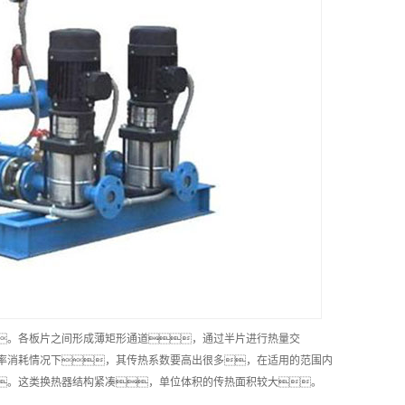
。各板片之间形成薄矩形通道，通过半片进行热量交
率消耗情况下，其传热系数要高出很多，在适用的范围内
。这类换热器结构紧凑，单位体积的传热面积较大。