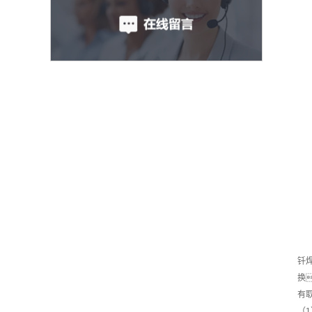
钎
换
有
（