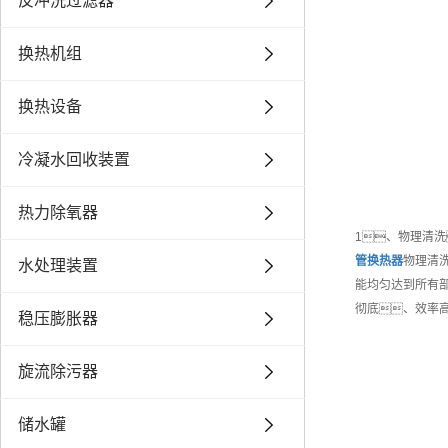
反冲洗过滤器
换热机组
换热设备
冷凝水回收装置
热力除氧器
1、物理清
管换热器
物理清
水处理装置
能均匀达到所有部
彻底、效率
稳压膨胀器
旋流除污器
储水罐