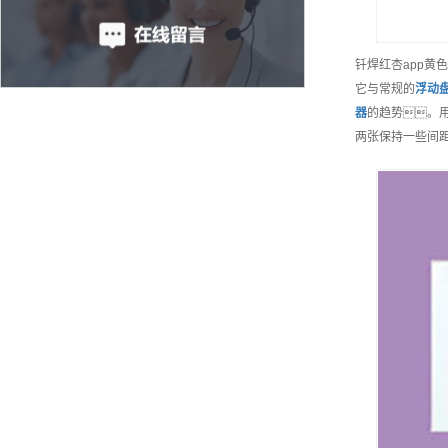
钎焊红杏app
它与常规的
浮动
器
的趋势。
两张保持一些间