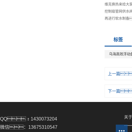
维克换热来给大
控制级管网供水
再进行软水制备
标签
乌海高效浮动
上一篇
下一篇
关于
QQ：1430073204
微信：13675310547