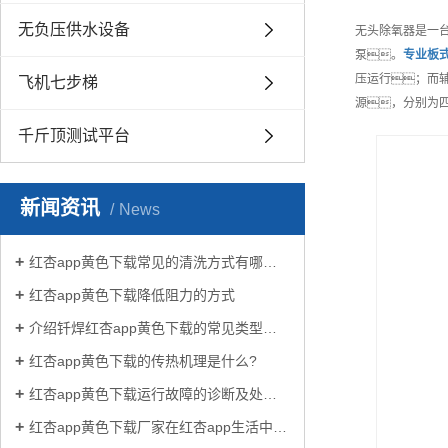
无负压供水设备
无头除氧器是一
泵。
专业
板
压运行；而
飞机七步梯
源，分别为四
千斤顶测试平台
新闻资讯
News
红杏app黄色下载常见的清洗方式有哪些？
红杏app黄色下载降低阻力的方式
介绍钎焊红杏app黄色下载的常见类型有哪些
红杏app黄色下载的传热机理是什么?
红杏app黄色下载运行故障的诊断及处理方法
红杏app黄色下载厂家在红杏app生活中有哪些作用？