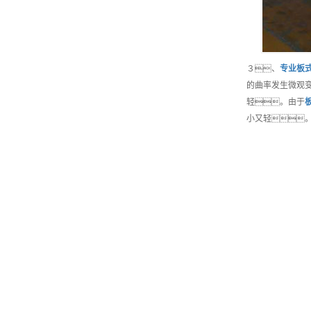
３、
专业
板
的曲率发生微观
轻。由于
小又轻