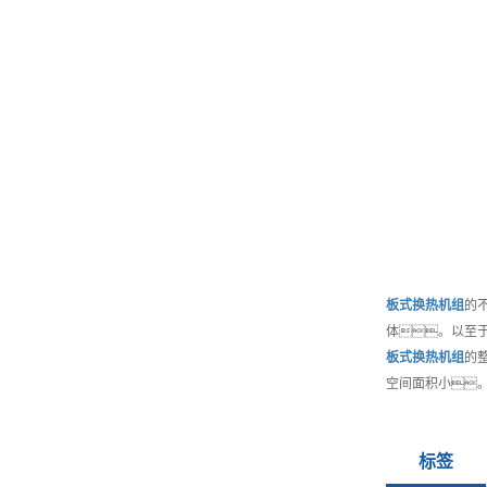
板式换热机组
的
体。以至
板式换热机组
的
空间面积小
标签