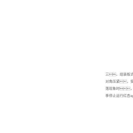
三、组装板
对角压紧，
落现象时
季停止运行红杏