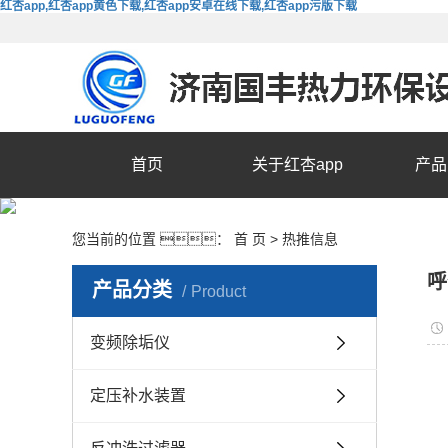
红杏app,红杏app黄色下载,红杏app安卓在线下载,红杏app污版下载
首页
关于红杏app
产品
您当前的位置 ：
首 页
>
热推信息
呼
产品分类
Product
变频除垢仪
定压补水装置