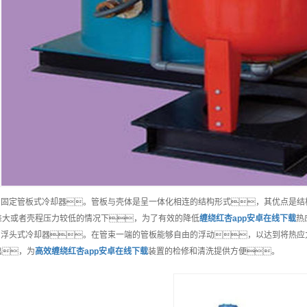
） 固定管板式冷却器。管板与壳体是呈一体化相连的结构形式，其优点是
差大或者壳程压力较低的情况下，为了有效的降低
缠绕红杏app安卓在线下载
热
） 浮头式冷却器。在管束一端的管板能够自由的浮动，以达到将热
出，为
高效
缠绕红杏app安卓在线下载
装置的检修和清洗提供方便。