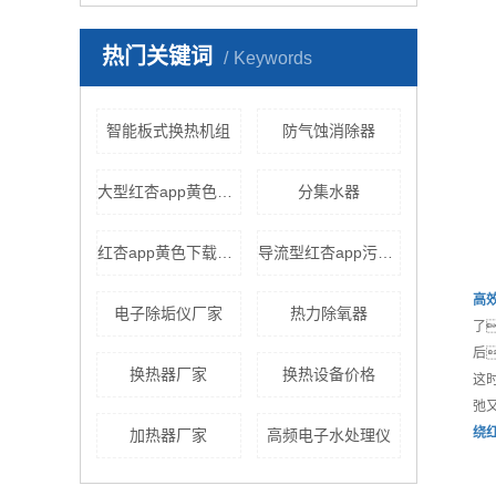
热门关键词
Keywords
智能板式换热机组
防气蚀消除器
大型红杏app黄色下载
分集水器
红杏app黄色下载厂家
导流型红杏app污版下载
高
电子除垢仪厂家
热力除氧器
了
后
换热器厂家
换热设备价格
这
弛
绕
加热器厂家
高频电子水处理仪