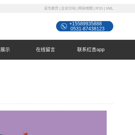
设为首页
|
企业分站
|
网站地图
|
RSS
|
XML
+15589935888
0531-87438123
例展示
在线留言
联系红杏app