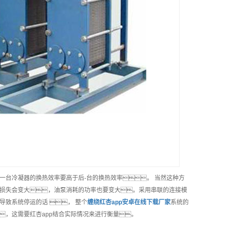
一台冷凝器的换热效率要高于后-台的换热效率。 当然这种方
损失会变大，油泵消耗的功率也要变大。采用串联的连接模
致系统停运的话 ， 整个
缠绕红杏app安卓在线下载
厂家
系统的
，这需要红杏app结合实际情况来进行衡量。