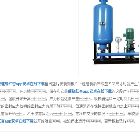
效
缠绕红杏app安卓在线下载
里当垫片安装到板片上经组装后压缩至名义尺寸时就产生
。在运输、储存和安装
缠绕红杏app安卓在线下载
的这段时间
，温度开始升高，应力松弛逐渐严重。板换器运转一定时间后
时的密封应力较初始密封应力有所下降，但通常还在保持密封低应力之上
又重新开始。若干次重复之后，在冷热交换的情况下，橡胶垫
红杏app安卓在线下载
就开始泄露，被迫停止运行，更新橡胶垫片。