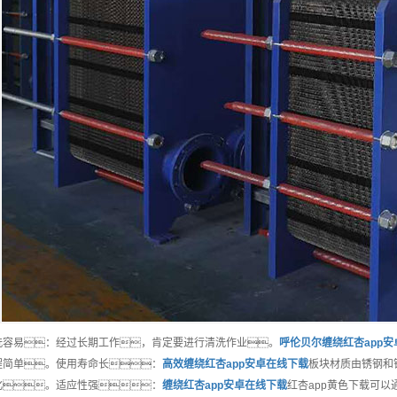
洗容易：经过长期工作，肯定要进行清洗作业。
呼伦贝尔
缠绕红杏app
程简单。使用寿命长：
高效
缠绕红杏app安卓在线下载
板块材质由锈钢和
化。适应性强：
缠绕红杏app安卓在线下载
红杏app黄色下载可