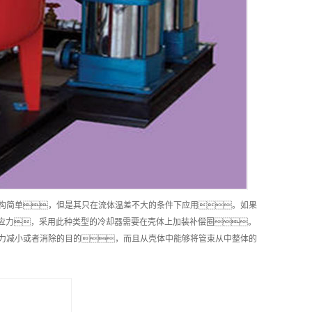
结构简单，但是其只在流体温差不大的条件下应用。如果
应力，采用此种类型的冷却器需要在壳体上加装补偿圈。
应力减小或者消除的目的，而且从壳体中能够将管束从中整体的