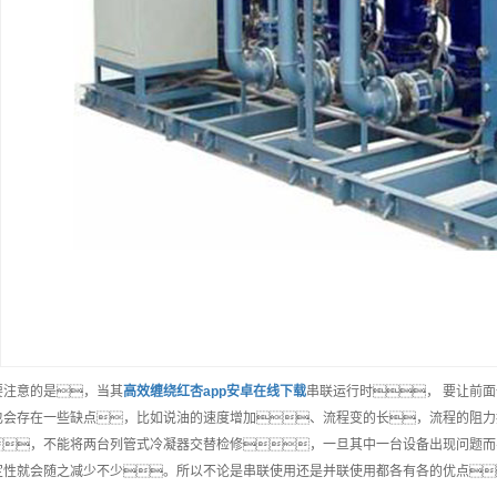
要注意的是，当其
高效
缠绕红杏app安卓在线下载
串联运行时， 要让前面
也会存在一些缺点，比如说油的速度增加、流程变的长，流程的阻力
，不能将两台列管式冷凝器交替检修，一旦其中一台设备出现问题而导
定性就会随之减少不少。所以不论是串联使用还是并联使用都各有各的优点