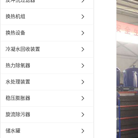
反冲洗过滤器
换热机组
换热设备
冷凝水回收装置
热力除氧器
水处理装置
稳压膨胀器
旋流除污器
储水罐