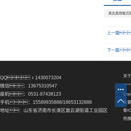
淮北高效板式
上一篇
下一篇
关于
QQ：1430073204
微信：13675310547
座机：0531-87438123
Co
手机：15589935888/18653132888
主
地址：山东省济南市长清区崮云湖街道工业园区
鲁IC
热